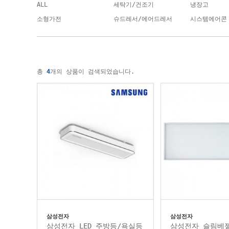
ALL
세탁기/건조기
냉장고
소형가전
슈드레서/에어드레서
시스템에어콘
총
4
개의 상품이 검색되었습니다.
삼성전자
삼성전자
삼성전자 LED 주방등/욕실등
삼성전자 슬림베젤