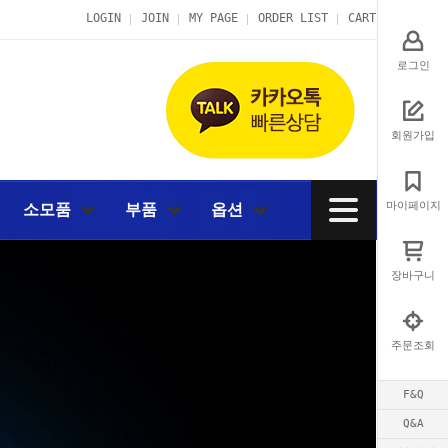
LOGIN
JOIN
MY PAGE
ORDER LIST
CART
로그인
회원가입
마이페이지
소모품
부품
옵션
장바구니
주문조회
F&Q
Q&A