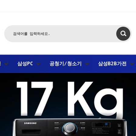
팅
삼성PC
공청기/청소기
삼성B2B가전