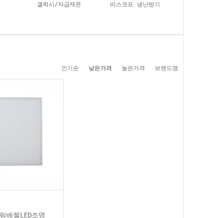
갤럭시/자급제폰
비스코프 냉난방기
인기순
낮은가격
높은가격
브랜드명
림베젤LED조명