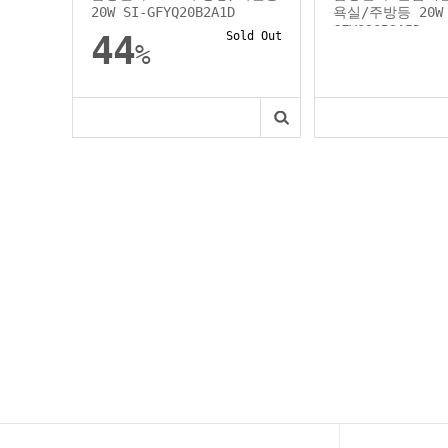
20W SI-GFYQ20B2A1D
욕실/주방등 20W 
GFVQ20B2A5D...
44
Sold Out
%