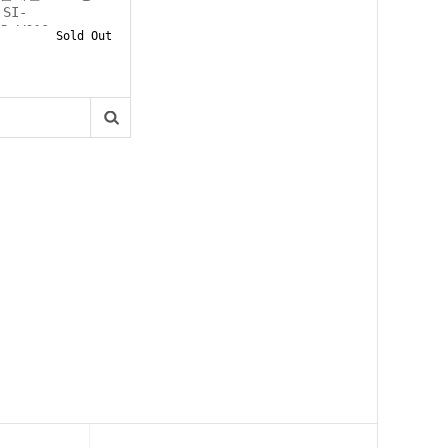
SI-
4D W610m...
Sold Out