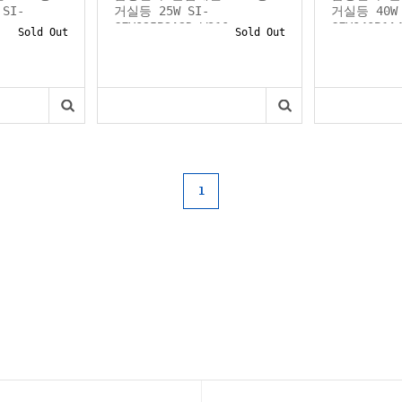
SI-
거실등 25W SI-
거실등 40W 
GFVQ25B2A2D W310m...
GFVQ40B1A
Sold Out
Sold Out
1