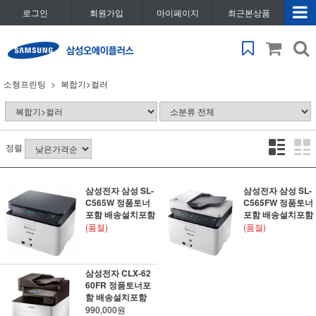
로그인
회원가입
마이페이지
최근본상품
소형프린팅
복합기>컬러
정렬
삼성전자 삼성 SL-
삼성전자 삼성 SL-
C565W 정품토너
C565FW 정품토너
포함 배송설치포함
포함 배송설치포함
(품절)
(품절)
삼성전자 CLX-62
60FR 정품토너포
함 배송설치포함
990,000원