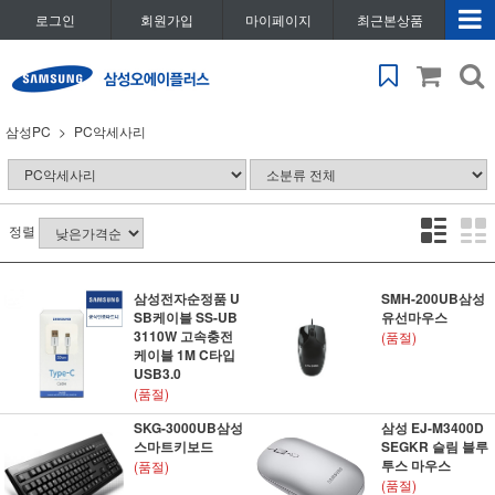
로그인
회원가입
마이페이지
최근본상품
삼성PC
PC악세사리
정렬
삼성전자순정품 U
SMH-200UB삼성
SB케이블 SS-UB
유선마우스
3110W 고속충전
(품절)
케이블 1M C타입
USB3.0
(품절)
SKG-3000UB삼성
삼성 EJ-M3400D
스마트키보드
SEGKR 슬림 블루
투스 마우스
(품절)
(품절)